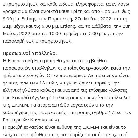
υποψηφιοτήτων και κάθε είδους πληροφορίες, τα εν λόγω
γραφεία θα είναι ανοικτά κάθε Τρίτη και από ώρα 6.30 έως
9.00 μ.μ. Επίσης, την Παρασκευή, 27η Μαΐου, 2022 από τη
2μ.μ. μέχρι και τις 6.00 μ.μ. Επίσης, και το Σάββατο, την 28η
Μαΐου, 2022 από τις 10.00 π.μ μέχρι τη 2:00 μ.μ. για την
παραλαβή των υποψηφιοτήτων.
Προσωρινοί Υπάλληλοι
Η Εφορευτική Επιτροπή θα χρειαστεί τη βοήθεια
προσωρινών υπαλλήλων οι οποίοι θα εργαστούν κατά την
ημέρα των εκλογών. Οι ενδιαφερόμενοι/ες πρέπει να είναι
ηλικίας άνω των 18 ετών, να γνωρίζουν επαρκώς την
ελληνική γλώσσα καθώς και μια από τις επίσημες γλώσσες
του Καναδά (Αγγλική ή Γαλλική) και να μην είναι υπάλληλοι
της Ε.Κ.Μ.Μ. Τα άτομα αυτά θα εργαστούν υπό την
καθοδήγηση της Εφορευτικής Επιτροπής (Άρθρο 17.5.6 των
Εσωτερικών Κανονισμών).
Η αμοιβή εργασίας είναι ευθύνη της Ε.Κ.Μ.Μ. και είναι το
ελάχιστο ωρομίσθιο όπως αυτό ορίζεται από τον σχετικό