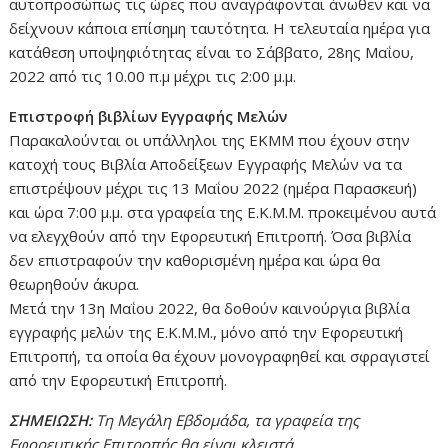
αυτοπροσώπως τις ώρες που αναγράφονται άνωθεν και να
δείχνουν κάποια επίσημη ταυτότητα. Η τελευταία ημέρα για
κατάθεση υποψηφιότητας είναι το Σάββατο, 28ης Μαΐου,
2022 από τις 10.00 π.μ μέχρι τις 2:00 μ.μ.
Επιστροφή βιβλίων Εγγραφής Μελών
Παρακαλούνται οι υπάλληλοι της ΕΚΜΜ που έχουν στην
κατοχή τους Βιβλία Αποδείξεων Εγγραφής Μελών να τα
επιστρέψουν μέχρι τις 13 Μαΐου 2022 (ημέρα Παρασκευή)
και ώρα 7:00 μ.μ. στα γραφεία της Ε.Κ.Μ.Μ. προκειμένου αυτά
να ελεγχθούν από την Εφορευτική Επιτροπή. Όσα βιβλία
δεν επιστραφούν την καθορισμένη ημέρα και ώρα θα
θεωρηθούν άκυρα.
Μετά την 13η Μαΐου 2022, θα δοθούν καινούργια βιβλία
εγγραφής μελών της Ε.Κ.Μ.Μ., μόνο από την Εφορευτική
Επιτροπή, τα οποία θα έχουν μονογραφηθεί και σφραγιστεί
από την Εφορευτική Επιτροπή.
ΣΗΜΕΙΩΣΗ:
Τη Μεγάλη Εβδομάδα, τα γραφεία της
Εφορευτικής Επιτροπής θα είναι
κλειστά.