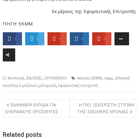
Εκ μέρους της Εφορευτικής Επιτροπής
ΠΗΓΗ: ΕΚΜΜ
,
,
,
,
Montreal
ΕΙΔΗΣΕΙΣ
ΟΡΓΑΝΙΣΜΟΙ
εκλογές ΕΚΜΜ
εκμμ
ελληνική
,
κοινότητα μείζονος μόντρεαλ
Εφορευτική επιτροπή
Post
ΕΛΛΗΝΙΚΉ ΕΛΠΙΔΑ ΓΙΑ
Η ΠΙΟ ΞΕΧΩΡΙΣΤΗ ΣΤΙΓΜΗ
navigation
ΟΥΚΡΑΝΟΥΣ ΠΡΟΣΦΥΓΕΣ
ΤΗΣ ΣΧΟΛΙΚΗΣ ΧΡΟΝΙΑΣ
Related posts