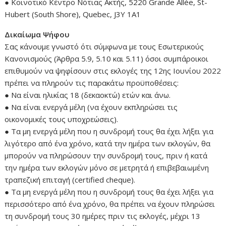
● Κοινοτικό Κέντρο Νότιας Ακτής, 5220 Grande Allée, St-
Hubert (South Shore), Quebec, J3Y 1A1
Δικαίωμα Ψήφου
Σας κάνουμε γνωστό ότι σύμφωνα με τους Εσωτερικούς
Κανονισμούς (Άρθρα 5.9, 5.10 και 5.11) όσοι συμπάροικοι
επιθυμούν να ψηφίσουν στις εκλογές της 12ης Ιουνίου 2022
πρέπει να πληρούν τις παρακάτω προϋποθέσεις:
● Να είναι ηλικίας 18 (δεκαοκτώ) ετών και άνω.
● Να είναι ενεργά μέλη (να έχουν εκπληρώσει τις
οικονομικές τους υποχρεώσεις).
● Τα μη ενεργά μέλη που η συνδρομή τους θα έχει λήξει για
λιγότερο από ένα χρόνο, κατά την ημέρα των εκλογών, θα
μπορούν να πληρώσουν την συνδρομή τους, πριν ή κατά
την ημέρα των εκλογών μόνο σε μετρητά ή επιβεβαιωμένη
τραπεζική επιταγή (certified cheque).
● Τα μη ενεργά μέλη που η συνδρομή τους θα έχει λήξει για
περισσότερο από ένα χρόνο, θα πρέπει να έχουν πληρώσει
τη συνδρομή τους 30 ημέρες πριν τις εκλογές, μέχρι 13