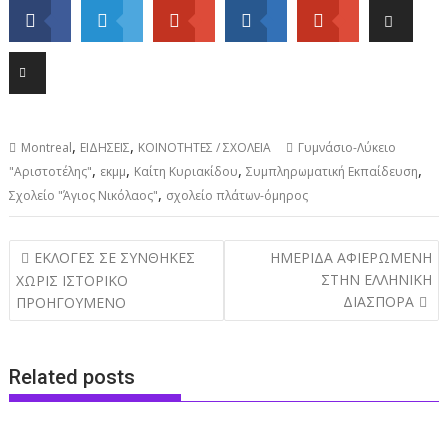
,
,
Montreal
ΕΙΔΗΣΕΙΣ
ΚΟΙΝΟΤΗΤΕΣ / ΣΧΟΛΕΙΑ
Γυμνάσιο-Λύκειο
,
,
,
,
"Αριστοτέλης"
εκμμ
Καίτη Κυριακίδου
Συμπληρωματική Εκπαίδευση
,
Σχολείο "Άγιος Νικόλαος"
σχολείο πλάτων-όμηρος
Post
ΕΚΛΟΓΕΣ ΣΕ ΣΥΝΘΗΚΕΣ
ΗΜΕΡΙΔΑ ΑΦΙΕΡΩΜΕΝΗ
navigation
ΣΤΗΝ ΕΛΛΗΝΙΚΗ
ΧΩΡΙΣ ΙΣΤΟΡΙΚΟ
ΔΙΑΣΠΟΡΑ
ΠΡΟΗΓΟΥΜΕΝΟ
Related posts