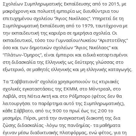
Σχολείων Συμπληρωματικής Εκπαίδευσης από το 2015, με
μακρόχρονη και πολυετή εμπειρία ως διευθύντρια του
επιτυχημένου σχολείου “Άγιος Νικόλαος”. Υπηρετεί δε τη
Συμπληρωματική Εκπαίδευση από το 1979, ταυτόχρονα με
την εκπαιδευτική της καριέρα σε ημερήσια σχολεία. Οι
εκπαιδευτικοί, τόσο του Γυμνασίου/Λυκείου “Αριστοτέλης”
όσο και των δημοτικών σχολείων “Άγιος Νικόλαος” και
“Πλάτων-Όμηρος”, είναι έμπειροι και ειδικά καταρτισμένοι
στη διδασκαλία της Ελληνικής ως δεύτερης γλώσσας στο
εξωτερικό, σε μαθητές ελληνικής και μη ελληνικής καταγωγής.
Τα “Σαββατιανά” σχολεία χρησιμοποιούν τις κτιριακές
σχολικές εγκαταστάσεις της ΕΚΜΜ, στο Μόντρεαλ, στο
Λαβάλ, στη Νότια Ακτή και στο Ρόξμπορο (φέτος δεν θα
λειτουργήσει το παράρτημα αυτό της Συμπληρωματικής),
κάθε Σάββατο, από τις 9:00 το πρωί έως τις 2:00 το
μεσημέρι. Πέρσι, μετά την αναγκαστική διακοπή της δια
ζώσης διδασκαλίας -λόγω της πανδημίας- τα μαθήματα
έγιναν μέσω διαδικτυακής πλατφόρμας, ενώ φέτος, για τη