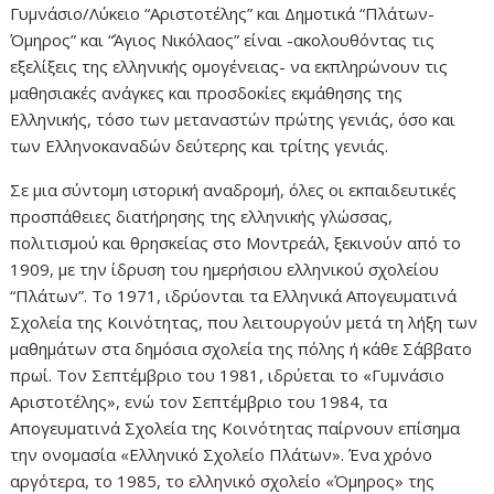
Γυμνάσιο/Λύκειο “Αριστοτέλης” και Δημοτικά “Πλάτων-
Όμηρος” και “Άγιος Νικόλαος” είναι -ακολουθόντας τις
εξελίξεις της ελληνικής ομογένειας- να εκπληρώνουν τις
μαθησιακές ανάγκες και προσδοκίες εκμάθησης της
Ελληνικής, τόσο των μεταναστών πρώτης γενιάς, όσο και
των Ελληνοκαναδών δεύτερης και τρίτης γενιάς.
Σε μια σύντομη ιστορική αναδρομή, όλες οι εκπαιδευτικές
προσπάθειες διατήρησης της ελληνικής γλώσσας,
πολιτισμού και θρησκείας στο Μοντρεάλ, ξεκινούν από το
1909, με την ίδρυση του ημερήσιου ελληνικού σχολείου
“Πλάτων”. Το 1971, ιδρύονται τα Ελληνικά Απογευματινά
Σχολεία της Κοινότητας, που λειτουργούν μετά τη λήξη των
μαθημάτων στα δημόσια σχολεία της πόλης ή κάθε Σάββατο
πρωί. Τον Σεπτέμβριο του 1981, ιδρύεται το «Γυμνάσιο
Αριστοτέλης», ενώ τον Σεπτέμβριο του 1984, τα
Απογευματινά Σχολεία της Κοινότητας παίρνουν επίσημα
την ονομασία «Ελληνικό Σχολείο Πλάτων». Ένα χρόνο
αργότερα, το 1985, το ελληνικό σχολείο «Όμηρος» της