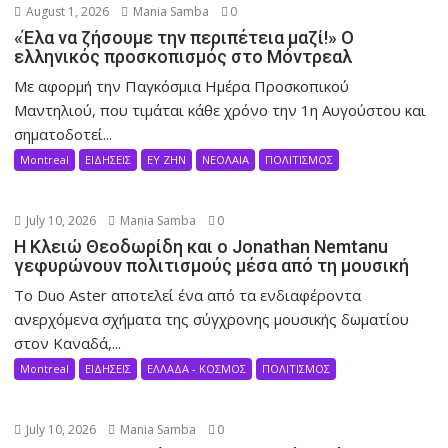
August 1, 2026
Mania Samba
0
«Έλα να ζήσουμε την περιπέτεια μαζί!» Ο
ελληνικός προσκοπισμός στο Μόντρεαλ
Με αφορμή την Παγκόσμια Ημέρα Προσκοπικού
Μαντηλιού, που τιμάται κάθε χρόνο την 1η Αυγούστου και
σηματοδοτεί...
Montreal
ΕΙΔΗΣΕΙΣ
ΕΥ ΖΗΝ
ΝΕΟΛΑΙΑ
ΠΟΛΙΤΙΣΜΟΣ
July 10, 2026
Mania Samba
0
Η Κλειώ Θεοδωρίδη και ο Jonathan Nemtanu
γεφυρώνουν πολιτισμούς μέσα από τη μουσική
Το Duo Aster αποτελεί ένα από τα ενδιαφέροντα
ανερχόμενα σχήματα της σύγχρονης μουσικής δωματίου
στον Καναδά,...
Montreal
ΕΙΔΗΣΕΙΣ
ΕΛΛΑΔΑ - ΚΟΣΜΟΣ
ΠΟΛΙΤΙΣΜΟΣ
July 10, 2026
Mania Samba
0