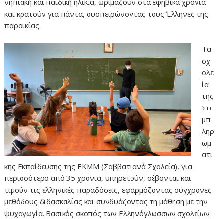
νηπιακή και παιδική ηλικία, ωριμάζουν στα εφηβικά χρόνια
και κρατούν για πάντα, συσπειρώνοντας τους Έλληνες της
παροικίας.
Τα
σχ
ολε
ία
της
Συ
μπ
ληρ
ωμ
ατι
κής Εκπαίδευσης της ΕΚΜΜ (Σαββατιανά Σχολεία), για
περισσότερο από 35 χρόνια, υπηρετούν, σέβονται και
τιμούν τις ελληνικές παραδόσεις, εφαρμόζοντας σύγχρονες
μεθόδους διδασκαλίας και συνδυάζοντας τη μάθηση με την
ψυχαγωγία. Βασικός σκοπός των Ελληνόγλωσσων σχολείων