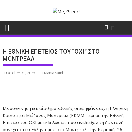
Skip
to
content
Η ΕΘΝΙΚΗ ΕΠΕΤΕΙΟΣ ΤΟΥ “ΟΧΙ” ΣΤΟ
ΜΟΝΤΡΕΑΛ
October 30, 2025
Mania Samba
Με συγκίνηση και αίσθημα εθνικής υπερηφάνειας, η Ελληνική
Κοινότητα Μείζονος Μοντρεάλ (ΕΚΜΜ) τίμησε την Εθνική
Επέτειο του ΟΧΙ με εκδηλώσεις που ανέδειξαν τη ζωντανή
συνέχεια του Ελληνισμού στο Μόντρεαλ. Την Κυριακή, 26