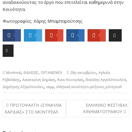
αναδεικνύοντας το έργο που επιτελείται καθημερινά στην
Κοινότητα.
Φωτογραφίες: Χάρης Μπαμπαρούτσης
,
,
,
Montreal
ΕΙΔΗΣΕΙΣ
ΟΡΓΑΝΙΣΜΟΙ
28η οκτωβρίου
Αγλαΐα
,
,
,
,
Ρεβελάκης
Αικατερίνη Δημάκη
Άννυ Κουτράκη
Βασίλης Αγγελόπουλοσ
,
,
Δημήτρης Αζεμόπουλος
εκμμ
ελληνική κοινότητα μείζονος μόντρεαλ
Post
ΠΡΩΤΟΨΑΛΤΗ «ΣΥΝΑΥΛΙΑ
ΕΛΛΗΝΙΚΟ ΦΕΣΤΙΒΑΛ
navigation
ΚΙΝΗΜΑΤΟΓΡΑΦΟΥ
ΚΑΡΔΙΑΣ» ΣΤΟ ΜΟΝΤΡΕΑΛ