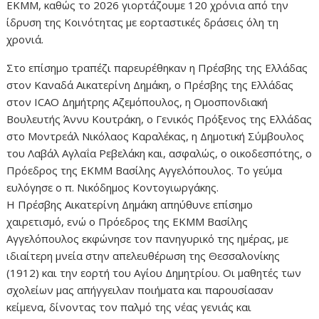
ΕΚΜΜ, καθώς το 2026 γιορτάζουμε 120 χρόνια από την
ίδρυση της Κοινότητας με εορταστικές δράσεις όλη τη
χρονιά.
Στο επίσημο τραπέζι παρευρέθηκαν η Πρέσβης της Ελλάδας
στον Καναδά Αικατερίνη Δημάκη, ο Πρέσβης της Ελλάδας
στον ICAO Δημήτρης Αζεμόπουλος, η Ομοσπονδιακή
Βουλευτής Άννυ Κουτράκη, ο Γενικός Πρόξενος της Ελλάδας
στο Μοντρεάλ Νικόλαος Καραλέκας, η Δημοτική Σύμβουλος
του Λαβάλ Αγλαΐα Ρεβελάκη και, ασφαλώς, ο οικοδεσπότης, ο
Πρόεδρος της ΕΚΜΜ Βασίλης Αγγελόπουλος. Το γεύμα
ευλόγησε ο π. Νικόδημος Κοντογιωργάκης.
Η Πρέσβης Αικατερίνη Δημάκη απηύθυνε επίσημο
χαιρετισμό, ενώ ο Πρόεδρος της ΕΚΜΜ Βασίλης
Αγγελόπουλος εκφώνησε τον πανηγυρικό της ημέρας, με
ιδιαίτερη μνεία στην απελευθέρωση της Θεσσαλονίκης
(1912) και την εορτή του Αγίου Δημητρίου. Οι μαθητές των
σχολείων μας απήγγειλαν ποιήματα και παρουσίασαν
κείμενα, δίνοντας τον παλμό της νέας γενιάς και