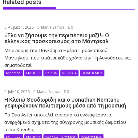
Related posts
August 1, 2026
Mania Samba
0
«Έλα να ζήσουμε την περιπέτεια μαζί!» Ο
ελληνικός προσκοπισμός στο Μόντρεαλ
Με αφορμή την Παγκόσμια Ημέρα Προσκοπικού
Μαντηλιού, που τιμάται κάθε χρόνο την 1η Αυγούστου και
σηματοδοτεί...
Montreal
ΕΙΔΗΣΕΙΣ
ΕΥ ΖΗΝ
ΝΕΟΛΑΙΑ
ΠΟΛΙΤΙΣΜΟΣ
July 10, 2026
Mania Samba
0
Η Κλειώ Θεοδωρίδη και ο Jonathan Nemtanu
γεφυρώνουν πολιτισμούς μέσα από τη μουσική
Το Duo Aster αποτελεί ένα από τα ενδιαφέροντα
ανερχόμενα σχήματα της σύγχρονης μουσικής δωματίου
στον Καναδά,...
Montreal
ΕΙΔΗΣΕΙΣ
ΕΛΛΑΔΑ - ΚΟΣΜΟΣ
ΠΟΛΙΤΙΣΜΟΣ