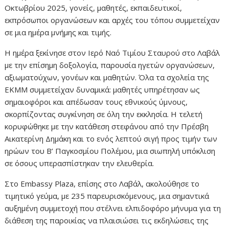
Οκτωβρίου 2025, γονείς, μαθητές, εκπαιδευτικοί,
εκπρόσωποι οργανώσεων και αρχές του τόπου συμμετείχαν
σε μια ημέρα μνήμης και τιμής.
Η ημέρα ξεκίνησε στον Ιερό Ναό Τιμίου Σταυρού στο Λαβάλ
με την επίσημη δοξολογία, παρουσία ηγετών οργανώσεων,
αξιωματούχων, γονέων και μαθητών. Όλα τα σχολεία της
ΕΚΜΜ συμμετείχαν δυναμικά: μαθητές υπηρέτησαν ως
σημαιοφόροι και απέδωσαν τους εθνικούς ύμνους,
σκορπίζοντας συγκίνηση σε όλη την εκκλησία. Η τελετή
κορυφώθηκε με την κατάθεση στεφάνου από την Πρέσβη
Αικατερίνη Δημάκη και το ενός λεπτού σιγή προς τιμήν των
ηρώων του Β’ Παγκοσμίου Πολέμου, μια σιωπηλή υπόκλιση
σε όσους υπερασπίστηκαν την ελευθερία.
Στο Embassy Plaza, επίσης στο Λαβάλ, ακολούθησε το
τιμητικό γεύμα, με 235 παρευρισκόμενους, μια σημαντικά
αυξημένη συμμετοχή που στέλνει ελπιδοφόρο μήνυμα για τη
διάθεση της παροικίας να πλαισιώσει τις εκδηλώσεις της