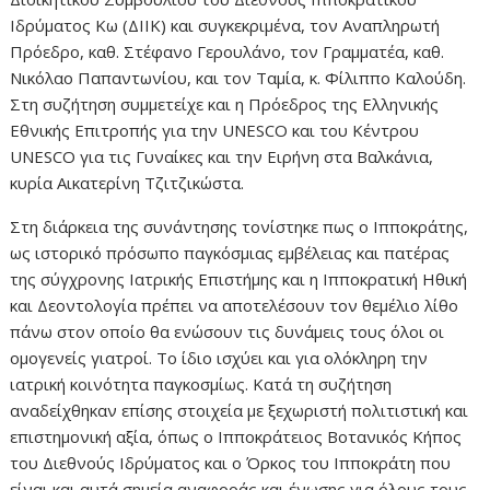
Ιδρύματος Κω (ΔΙΙΚ) και συγκεκριμένα, τον Αναπληρωτή
Πρόεδρο, καθ. Στέφανο Γερουλάνο, τον Γραμματέα, καθ.
Νικόλαο Παπαντωνίου, και τον Ταμία, κ. Φίλιππο Καλούδη.
Στη συζήτηση συμμετείχε και η Πρόεδρος της Ελληνικής
Εθνικής Επιτροπής για την UNESCO και του Κέντρου
UNESCO για τις Γυναίκες και την Ειρήνη στα Βαλκάνια,
κυρία Αικατερίνη Τζιτζικώστα.
Στη διάρκεια της συνάντησης τονίστηκε πως ο Ιπποκράτης,
ως ιστορικό πρόσωπο παγκόσμιας εμβέλειας και πατέρας
της σύγχρονης Ιατρικής Επιστήμης και η Ιπποκρατική Ηθική
και Δεοντολογία πρέπει να αποτελέσουν τον θεμέλιο λίθο
πάνω στον οποίο θα ενώσουν τις δυνάμεις τους όλοι οι
ομογενείς γιατροί. Το ίδιο ισχύει και για ολόκληρη την
ιατρική κοινότητα παγκοσμίως. Κατά τη συζήτηση
αναδείχθηκαν επίσης στοιχεία με ξεχωριστή πολιτιστική και
επιστημονική αξία, όπως ο Ιπποκράτειος Βοτανικός Κήπος
του Διεθνούς Ιδρύματος και ο Όρκος του Ιπποκράτη που
είναι και αυτά σημεία αναφοράς και ένωσης για όλους τους