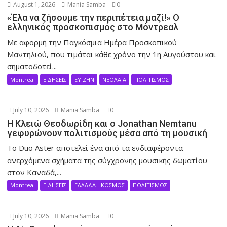
August 1, 2026
Mania Samba
0
«Έλα να ζήσουμε την περιπέτεια μαζί!» Ο
ελληνικός προσκοπισμός στο Μόντρεαλ
Με αφορμή την Παγκόσμια Ημέρα Προσκοπικού
Μαντηλιού, που τιμάται κάθε χρόνο την 1η Αυγούστου και
σηματοδοτεί...
Montreal
ΕΙΔΗΣΕΙΣ
ΕΥ ΖΗΝ
ΝΕΟΛΑΙΑ
ΠΟΛΙΤΙΣΜΟΣ
July 10, 2026
Mania Samba
0
Η Κλειώ Θεοδωρίδη και ο Jonathan Nemtanu
γεφυρώνουν πολιτισμούς μέσα από τη μουσική
Το Duo Aster αποτελεί ένα από τα ενδιαφέροντα
ανερχόμενα σχήματα της σύγχρονης μουσικής δωματίου
στον Καναδά,...
Montreal
ΕΙΔΗΣΕΙΣ
ΕΛΛΑΔΑ - ΚΟΣΜΟΣ
ΠΟΛΙΤΙΣΜΟΣ
July 10, 2026
Mania Samba
0