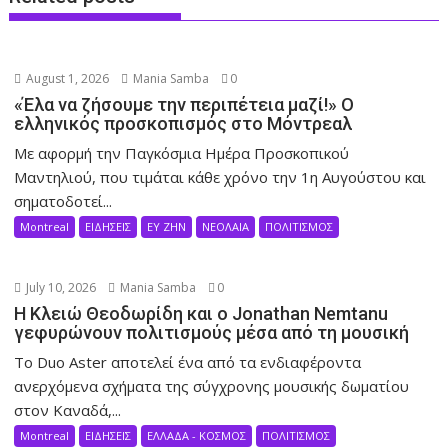
August 1, 2026
Mania Samba
0
«Έλα να ζήσουμε την περιπέτεια μαζί!» Ο
ελληνικός προσκοπισμός στο Μόντρεαλ
Με αφορμή την Παγκόσμια Ημέρα Προσκοπικού
Μαντηλιού, που τιμάται κάθε χρόνο την 1η Αυγούστου και
σηματοδοτεί...
Montreal
ΕΙΔΗΣΕΙΣ
ΕΥ ΖΗΝ
ΝΕΟΛΑΙΑ
ΠΟΛΙΤΙΣΜΟΣ
July 10, 2026
Mania Samba
0
Η Κλειώ Θεοδωρίδη και ο Jonathan Nemtanu
γεφυρώνουν πολιτισμούς μέσα από τη μουσική
Το Duo Aster αποτελεί ένα από τα ενδιαφέροντα
ανερχόμενα σχήματα της σύγχρονης μουσικής δωματίου
στον Καναδά,...
Montreal
ΕΙΔΗΣΕΙΣ
ΕΛΛΑΔΑ - ΚΟΣΜΟΣ
ΠΟΛΙΤΙΣΜΟΣ