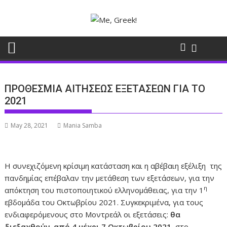
Skip
to
content
ΠΡΟΘΕΣΜΙΑ ΑΙΤΗΣΕΩΣ ΕΞΕΤΑΣΕΩΝ ΓΙΑ ΤΟ
2021
May 28, 2021
Mania Samba
Η συνεχιζόμενη κρίσιμη κατάσταση και η αβέβαιη εξέλιξη της
πανδημίας επέβαλαν την μετάθεση των εξετάσεων, για την
η
απόκτηση του πιστοποιητικού ελληνομάθειας, για την 1
εβδομάδα του Οκτωβρίου 2021. Συγκεκριμένα, για τους
ενδιαφερόμενους στο Μοντρεάλ οι εξετάσεις:
θα
διεξαχθούν, από 4 μέχρι 7 Οκτωβρίου 2021,
στο