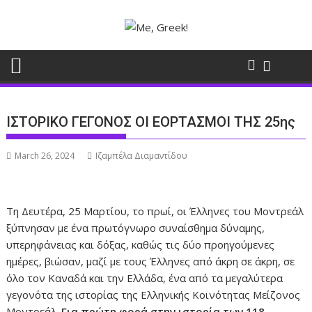
Skip
to
content
ΙΣΤΟΡΙΚΟ ΓΕΓΟΝΟΣ ΟΙ ΕΟΡΤΑΣΜΟΙ ΤΗΣ 25ης
March 26, 2024
Ιζαμπέλα Διαμαντίδου
Τη Δευτέρα, 25 Μαρτίου, το πρωί, οι Έλληνες του Μοντρεάλ
ξύπνησαν με ένα πρωτόγνωρο συναίσθημα δύναμης,
υπερηφάνειας και δόξας, καθώς τις δύο προηγούμενες
ημέρες, βιώσαν, μαζί με τους Έλληνες από άκρη σε άκρη, σε
όλο τον Καναδά και την Ελλάδα, ένα από τα μεγαλύτερα
γεγονότα της ιστορίας της Ελληνικής Κοινότητας Μείζονος
Μοντρεάλ.
Για πρώτη φορά στην ιστορία των 118