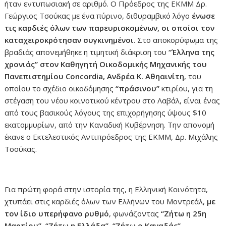
ήταν εντυπωσιακή σε αριθμό. Ο Πρόεδρος της ΕΚΜΜ Δρ.
Γεώργιος Τσούκας με ένα πύρινο, διθυραμβικό λόγο
ένωσε
τις καρδιές όλων των παρευρισκομένων, οι οποίοι τον
καταχειροκρότησαν συγκινημένοι
. Στο αποκορύφωμα της
βραδιάς απονεμήθηκε η τιμητική διάκριση του
“Έλληνα της
χρονιάς” στον Καθηγητή Οικοδομικής Μηχανικής του
Πανεπιστημίου Concordia, Ανδρέα Κ. Αθηαινίτη
, του
οποίου το σχέδιο οικοδόμησης
“πράσινου”
κτιρίου, για τη
στέγαση του νέου κοινοτικού κέντρου στο Λαβάλ, είναι ένας
από τους βασικούς λόγους της επιχορήγησης ύψους $10
εκατομμυρίων, από την Καναδική Κυβέρνηση. Την απονομή
έκανε ο Εκτελεστικός Αντιπρόεδρος της ΕΚΜΜ, Δρ. Μιχάλης
Τσούκας.
Για πρώτη φορά στην ιστορία της, η Ελληνική Κοινότητα,
χτυπάει στις καρδιές όλων των Ελλήνων του Μοντρεάλ,
με
τον ίδιο υπερήφανο ρυθμό
, φωνάζοντας
“Ζήτω η 25η
Μαρτίου”, “Ζήτω η Ελλάδα”, “Ζήτω ο Καναδάς”.