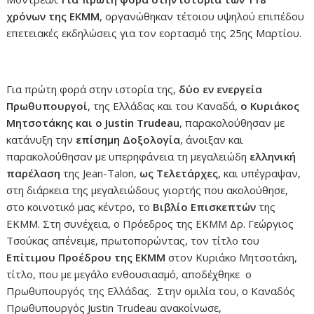
χρόνων της ΕΚΜΜ
, οργανώθηκαν τέτοιου υψηλού επιπέδου
επετειακές εκδηλώσεις για τον εορτασμό της 25ης Μαρτίου.
Για πρώτη φορά στην ιστορία της,
δύο εν ενεργεία
Πρωθυπουργοί
, της Ελλάδας και του Καναδά,
ο Κυριάκος
Μητσοτάκης και ο Justin Trudeau
, παρακολούθησαν με
κατάνυξη την
επίσημη Δοξολογία
, άνοιξαν και
παρακολούθησαν με υπερηφάνεια τη μεγαλειώδη
ελληνική
παρέλαση
της Jean-Talon,
ως Τελετάρχες
, και υπέγραψαν,
στη διάρκεια της μεγαλειώδους γιορτής που ακολούθησε,
στο κοινοτικό μας κέντρο, το
Βιβλίο Επισκεπτών
της
ΕΚΜΜ. Στη συνέχεια, ο Πρόεδρος της ΕΚΜΜ Δρ. Γεώργιος
Τσούκας απένειμε, πρωτοπορώντας, τον τίτλο του
Επίτιμου Προέδρου της ΕΚΜΜ
στον Κυριάκο Μητσοτάκη,
τίτλο, που με μεγάλο ενθουσιασμό, αποδέχθηκε ο
Πρωθυπουργός της Ελλάδας. Στην ομιλία του, ο Καναδός
Πρωθυπουργός Justin Trudeau ανακοίνωσε,