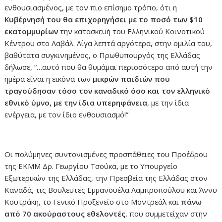
ενθουσιασμένος, με τον πιο επίσημο τρόπο, ότι η
Κυβέρνησή του θα επιχορηγήσει με το ποσό των $10
εκατομμυρίων
την κατασκευή του Ελληνικού Κοινοτικού
Κέντρου στο Λαβάλ. Λίγα λεπτά αργότερα, στην ομιλία του,
βαθύτατα συγκινημένος, ο Πρωθυπουργός της Ελλάδας
δήλωσε,
“…
αυτό που θα θυμάμαι περισσότερο από αυτή την
ημέρα είναι η εικόνα των
μικρών παιδιών που
τραγούδησαν τόσο τον καναδικό όσο και τον ελληνικό
εθνικό ύμνο, με την ίδια υπερηφάνεια
, με την ίδια
ενέργεια, με τον ίδιο ενθουσιασμό!”
Οι πολύμηνες συντονισμένες προσπάθειες του Προέδρου
της ΕΚΜΜ Δρ. Γεωργίου Τσούκα, με το Υπουργείο
Εξωτερικών της Ελλάδας, την Πρεσβεία της Ελλάδας στον
Καναδά, τις Βουλευτές Εμμανουέλα Λαμπροπούλου και Άννυ
Κουτράκη, το Γενικό Προξενείο στο Μοντρεάλ και
πάνω
από 70 ακούραστους εθελοντές
, που συμμετείχαν στην