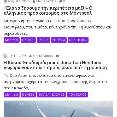
August 1, 2026
Mania Samba
0
«Έλα να ζήσουμε την περιπέτεια μαζί!» Ο
ελληνικός προσκοπισμός στο Μόντρεαλ
Με αφορμή την Παγκόσμια Ημέρα Προσκοπικού
Μαντηλιού, που τιμάται κάθε χρόνο την 1η Αυγούστου και
σηματοδοτεί...
Montreal
ΕΙΔΗΣΕΙΣ
ΕΥ ΖΗΝ
ΝΕΟΛΑΙΑ
ΠΟΛΙΤΙΣΜΟΣ
July 10, 2026
Mania Samba
0
Η Κλειώ Θεοδωρίδη και ο Jonathan Nemtanu
γεφυρώνουν πολιτισμούς μέσα από τη μουσική
Το Duo Aster αποτελεί ένα από τα ενδιαφέροντα
ανερχόμενα σχήματα της σύγχρονης μουσικής δωματίου
στον Καναδά,...
Montreal
ΕΙΔΗΣΕΙΣ
ΕΛΛΑΔΑ - ΚΟΣΜΟΣ
ΠΟΛΙΤΙΣΜΟΣ