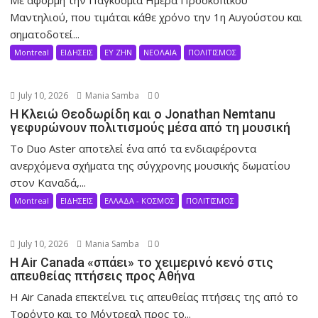
Με αφορμή την Παγκόσμια Ημέρα Προσκοπικού
Μαντηλιού, που τιμάται κάθε χρόνο την 1η Αυγούστου και
σηματοδοτεί...
Montreal
ΕΙΔΗΣΕΙΣ
ΕΥ ΖΗΝ
ΝΕΟΛΑΙΑ
ΠΟΛΙΤΙΣΜΟΣ
July 10, 2026
Mania Samba
0
Η Κλειώ Θεοδωρίδη και ο Jonathan Nemtanu
γεφυρώνουν πολιτισμούς μέσα από τη μουσική
Το Duo Aster αποτελεί ένα από τα ενδιαφέροντα
ανερχόμενα σχήματα της σύγχρονης μουσικής δωματίου
στον Καναδά,...
Montreal
ΕΙΔΗΣΕΙΣ
ΕΛΛΑΔΑ - ΚΟΣΜΟΣ
ΠΟΛΙΤΙΣΜΟΣ
July 10, 2026
Mania Samba
0
Η Air Canada «σπάει» το χειμερινό κενό στις
απευθείας πτήσεις προς Αθήνα
Η Air Canada επεκτείνει τις απευθείας πτήσεις της από το
Τορόντο και το Μόντρεαλ προς το...