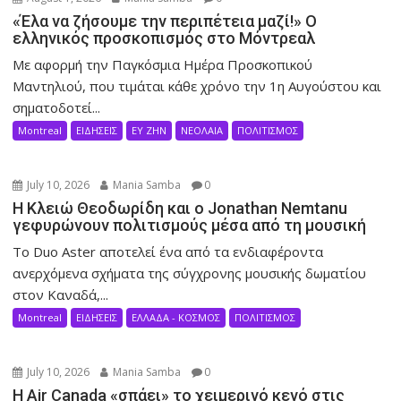
«Έλα να ζήσουμε την περιπέτεια μαζί!» Ο
ελληνικός προσκοπισμός στο Μόντρεαλ
Με αφορμή την Παγκόσμια Ημέρα Προσκοπικού
Μαντηλιού, που τιμάται κάθε χρόνο την 1η Αυγούστου και
σηματοδοτεί...
Montreal
ΕΙΔΗΣΕΙΣ
ΕΥ ΖΗΝ
ΝΕΟΛΑΙΑ
ΠΟΛΙΤΙΣΜΟΣ
July 10, 2026
Mania Samba
0
Η Κλειώ Θεοδωρίδη και ο Jonathan Nemtanu
γεφυρώνουν πολιτισμούς μέσα από τη μουσική
Το Duo Aster αποτελεί ένα από τα ενδιαφέροντα
ανερχόμενα σχήματα της σύγχρονης μουσικής δωματίου
στον Καναδά,...
Montreal
ΕΙΔΗΣΕΙΣ
ΕΛΛΑΔΑ - ΚΟΣΜΟΣ
ΠΟΛΙΤΙΣΜΟΣ
July 10, 2026
Mania Samba
0
Η Air Canada «σπάει» το χειμερινό κενό στις