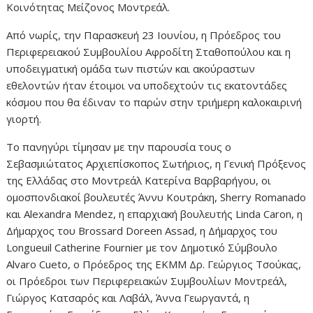
Κοινότητας Μείζονος Μοντρεάλ.
Από νωρίς, την Παρασκευή 23 Ιουνίου, η Πρόεδρος του
Περιφερειακού Συμβουλίου Αφροδίτη Σταθοπούλου και η
υποδειγματική ομάδα των πιστών και ακούραστων
εθελοντών ήταν έτοιμοι να υποδεχτούν τις εκατοντάδες
κόσμου που θα έδιναν το παρών στην τριήμερη καλοκαιρινή
γιορτή.
Το πανηγύρι τίμησαν με την παρουσία τους ο
Σεβασμιώτατος Αρχιεπίσκοπος Σωτήριος, η Γενική Πρόξενος
της Ελλάδας στο Μοντρεάλ Κατερίνα Βαρβαρήγου, οι
ομοσπονδιακοί βουλευτές Άννυ Κουτράκη, Sherry Romanado
και Alexandra Mendez, η επαρχιακή βουλευτής Linda Caron, η
Δήμαρχος του Brossard Doreen Assad, η Δήμαρχος του
Longueuil Catherine Fournier με τον Δημοτικό Σύμβουλο
Alvaro Cueto, ο Πρόεδρος της ΕΚΜΜ Δρ. Γεώργιος Τσούκας,
οι Πρόεδροι των Περιφερειακών Συμβουλίων Μοντρεάλ,
Γιώργος Κατσαρός και Λαβάλ, Άννα Γεωργαντά, η