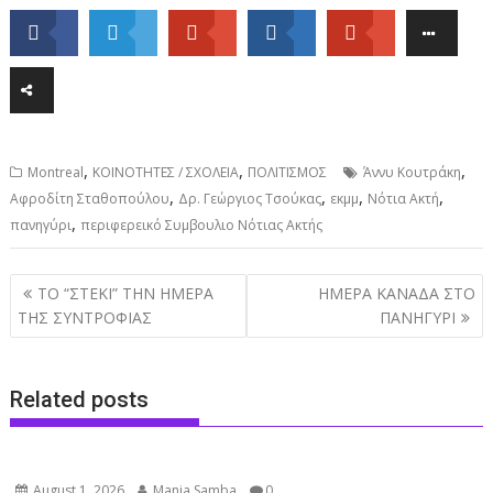
,
,
,
Montreal
ΚΟΙΝΟΤΗΤΕΣ / ΣΧΟΛΕΙΑ
ΠΟΛΙΤΙΣΜΟΣ
Άννυ Κουτράκη
,
,
,
,
Αφροδίτη Σταθοπούλου
Δρ. Γεώργιος Τσούκας
εκμμ
Νότια Ακτή
,
πανηγύρι
περιφερεικό Συμβουλιο Νότιας Ακτής
Post
ΤΟ “ΣΤΕΚΙ” ΤΗΝ ΗΜΕΡΑ
ΗΜΕΡΑ ΚΑΝΑΔΑ ΣΤΟ
navigation
ΤΗΣ ΣΥΝΤΡΟΦΙΑΣ
ΠΑΝΗΓΥΡΙ
Related posts
August 1, 2026
Mania Samba
0