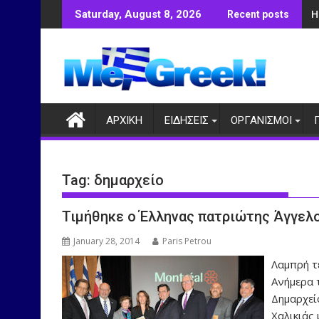
Skip
Η
Saturday, August 8, 2026
Recent posts
to
content
ΑΡΧΙΚΗ
ΕΙΔΗΣΕΙΣ
ΟΡΓΑΝΙΣΜΟΙ
Tag:
δημαρχείο
Τιμήθηκε ο Έλληνας πατριώτης Άγγελο
January 28, 2014
Paris Petrou
Λαμπρή τ
Ανήμερα 
Δημαρχεί
Χαλικιάς