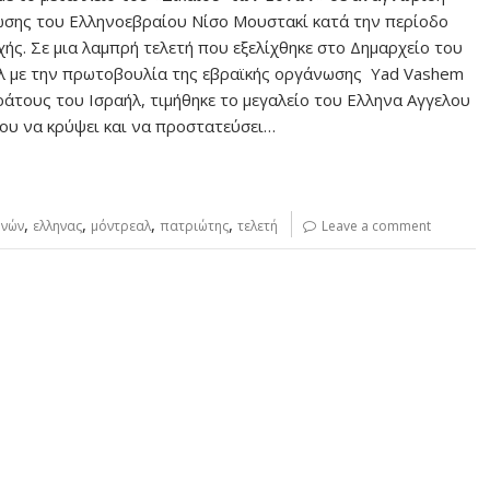
ωσης του Ελληνοεβραίου Νίσο Μουστακί κατά την περίοδο
ής. Σε μια λαμπρή τελετή που εξελίχθηκε στο Δημαρχείο του
 με την πρωτοβουλία της εβραϊκής οργάνωσης Yad Vashem
ράτους του Ισραήλ, τιμήθηκε το μεγαλείο του Ελληνα Αγγελου
νου να κρύψει και να προστατεύσει…
,
,
,
,
θνών
ελληνας
μόντρεαλ
πατριώτης
τελετή
Leave a comment