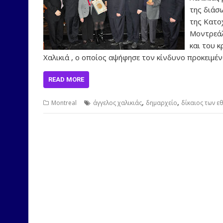
της διάσ
της Κατοχ
Μοντρεάλ
και του κ
Χαλικιά , ο οποίος αψήφησε τον κίνδυνο προκειμέ
READ MORE
,
,
Montreal
άγγελος χαλικιάς
δημαρχείο
δίκαιος των ε