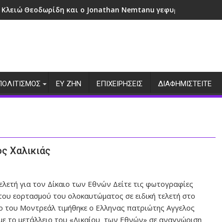
 Κλειώ Θεοδωρίδη και ο Jonathan Nemtanu γεφυρώνουν πολι
ΠΟΛΙΤΙΣΜΟΣ
ΕΥ ΖΗΝ
ΕΠΙΧΕΙΡΗΣΕΙΣ
ΔΙΑΦΗΜΙΣΤΕΙΤΕ
ς Χαλικιάς
ελετή για τον Δίκαιο των Εθνών Δείτε τις φωτογραφίες
του εορτασμού του ολοκαυτώματος σε ειδική τελετή στο
ο του Μοντρεάλ τιμήθηκε ο Ελληνας πατριώτης Αγγελος
 με το μετάλλειο του «Δικαίου των Εθνών» σε αναγνώριση