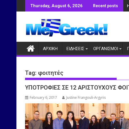
Skip
Thursday, August 6, 2026
Recent posts
to
content
ΑΡΧΙΚΗ
ΕΙΔΗΣΕΙΣ
ΟΡΓΑΝΙΣΜΟΙ
Tag:
φοιτητές
ΥΠΟΤΡΟΦΙΕΣ ΣΕ 12 ΑΡΙΣΤΟΥΧΟΥΣ ΦΟ
February 6, 2017
Justine Frangouli-Argyris