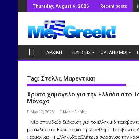
Skip
Thursday, August 6, 2026
Recent posts
to
content
ΑΡΧΙΚΗ
ΕΙΔΗΣΕΙΣ
ΟΡΓΑΝΙΣΜΟΙ
Tag:
Στέλλα Μαρεντάκη
Χρυσό χαμόγελο για την Ελλάδα στο Τ
Μόναχο
May 12, 2026
Mania Samba
Μία σπουδαία διάκριση για το ελληνικό ταεκβοντ
μετάλλιο στο Ευρωπαϊκό Πρωτάθλημα Ταεκβοντό Α
Γερμανίας. Η Ελληνίδα αθλήτρια σφράγισε την κο