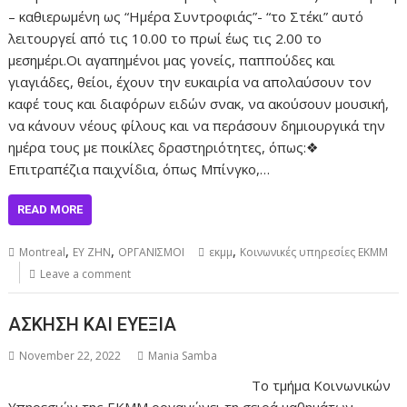
– καθιερωμένη ως “Ημέρα Συντροφιάς”- “το Στέκι” αυτό
λειτουργεί από τις 10.00 το πρωί έως τις 2.00 το
μεσημέρι.Οι αγαπημένοι μας γονείς, παππούδες και
γιαγιάδες, θείοι, έχουν την ευκαιρία να απολαύσουν τον
καφέ τους και διαφόρων ειδών σνακ, να ακούσουν μουσική,
να κάνουν νέους φίλους και να περάσουν δημιουργικά την
ημέρα τους με ποικίλες δραστηριότητες, όπως:❖
Επιτραπέζια παιχνίδια, όπως Μπίνγκο,…
READ MORE
,
,
,
Montreal
ΕΥ ΖΗΝ
ΟΡΓΑΝΙΣΜΟΙ
εκμμ
Κοινωνικές υπηρεσίες ΕΚΜΜ
Leave a comment
ΑΣΚΗΣΗ ΚΑΙ ΕΥΕΞΙΑ
November 22, 2022
Mania Samba
Το τμήμα Κοινωνικών
Υπηρεσιών της ΕΚΜΜ οργανώνει τη σειρά μαθημάτων