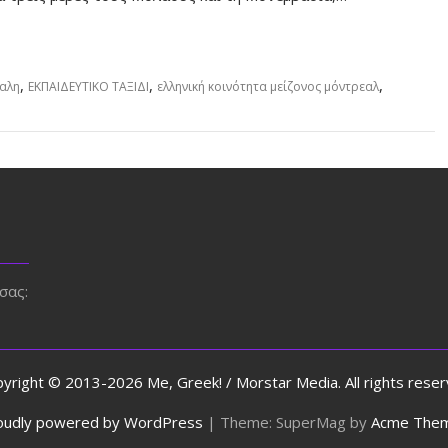
,
,
,
αλη
ΕΚΠΑΙΔΕΥΤΙΚΟ ΤΑΞΙΔΙ
ελληνική κοινότητα μείζονος μόντρεαλ
σας:
yright © 2013-2026 Me, Greek! / Morstar Media. All rights rese
oudly powered by WordPress
|
Theme: SuperMag by
Acme The