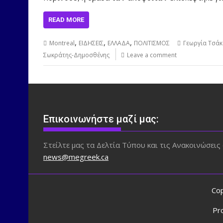
READ MORE
,
,
,
Montreal
ΕΙΔΗΣΕΙΣ
ΕΛΛΑΔΑ
ΠΟΛΙΤΙΣΜΟΣ
Γεωργία Τσάκ
Σωκράτης-Δημοσθένης
Leave a comment
Επικοινωνήστε μαζί μας:
Στείλτε μας τα Δελτία Τύπου και τις Ανακοινώσεις 
news@megreek.ca
Cop
Pr