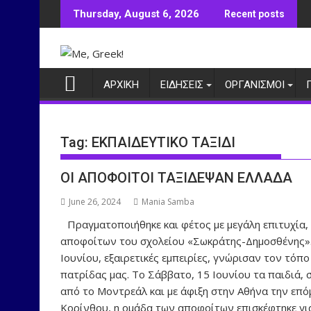
Skip
Thursday, August 6, 2026
Recent posts
to
content
ΑΡΧΙΚΗ
ΕΙΔΗΣΕΙΣ
ΟΡΓΑΝΙΣΜΟΙ
Tag:
ΕΚΠΑΙΔΕΥΤΙΚΟ ΤΑΞΙΔΙ
ΟΙ ΑΠΟΦΟΙΤΟΙ ΤΑΞΙΔΕΨΑΝ ΕΛΛΑΔΑ
June 26, 2024
Mania Samba
Πραγματοποιήθηκε και φέτος με μεγάλη επιτυχία, 
αποφοίτων του σχολείου «Σωκράτης-Δημοσθένης». Ο
Ιουνίου, εξαιρετικές εμπειρίες, γνώρισαν τον τόπ
πατρίδας μας. Το Σάββατο, 15 Ιουνίου τα παιδιά,
από το Μοντρεάλ και με άφιξη στην Αθήνα την επό
Κορίνθου, η ομάδα των αποφοίτων επισκέφτηκε γι