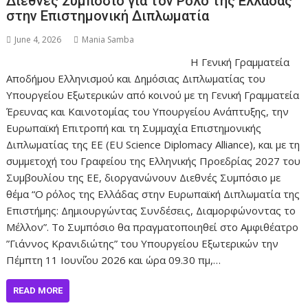
Διεθνές Συμπόσιο για τον Ρόλο της Ελλάδας
στην Επιστημονική Διπλωματία
June 4, 2026
Mania Samba
Η Γενική Γραμματεία
Αποδήμου Ελληνισμού και Δημόσιας Διπλωματίας του
Υπουργείου Εξωτερικών από κοινού με τη Γενική Γραμματεία
Έρευνας και Καινοτομίας του Υπουργείου Ανάπτυξης, την
Ευρωπαϊκή Επιτροπή και τη Συμμαχία Επιστημονικής
Διπλωματίας της ΕΕ (EU Science Diplomacy Alliance), και με τη
συμμετοχή του Γραφείου της Ελληνικής Προεδρίας 2027 του
Συμβουλίου της ΕΕ, διοργανώνουν Διεθνές Συμπόσιο με
θέμα “Ο ρόλος της Ελλάδας στην Ευρωπαϊκή Διπλωματία της
Επιστήμης: Δημιουργώντας Συνδέσεις, Διαμορφώνοντας το
Μέλλον”. Το Συμπόσιο θα πραγματοποιηθεί στο Αμφιθέατρο
”Γιάννος Κρανιδιώτης” του Υπουργείου Εξωτερικών την
Πέμπτη 11 Ιουν΄΄ίου 2026 και ώρα 09.30 πμ,…
READ MORE