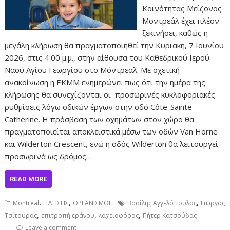
Κοινότητας Μείζονος
Μοντρεάλ έχει πλέον
ξεκινήσει, καθώς η
μεγάλη κλήρωση θα πραγματοποιηθεί την Κυριακή, 7 Ιουνίου
2026, στις 4:00 μ.μ., στην αίθουσα του Καθεδρικού Ιερού
Ναού Αγίου Γεωργίου στο Μόντρεαλ. Με σχετική
ανακοίνωση η ΕΚΜΜ ενημερώνει πως ότι την ημέρα της
κλήρωσης θα συνεχίζονται οι προσωρινές κυκλοφοριακές
ρυθμίσεις λόγω οδικών έργων στην οδό Côte-Sainte-
Catherine. Η πρόσβαση των οχημάτων στον χώρο θα
πραγματοποιείται αποκλειστικά μέσω των οδών Van Horne
και Wilderton Crescent, ενώ η οδός Wilderton θα λειτουργεί
προσωρινά ως δρόμος…
READ MORE
,
,
,
Montreal
ΕΙΔΗΣΕΙΣ
ΟΡΓΑΝΙΣΜΟΙ
Βααίλης Αγγελόπουλος
Γιώργος
,
,
,
Τσίτουρας
επιτροπή εράνου
λαχειοφόρος
Πήτερ Κατσούδας
Leave a comment